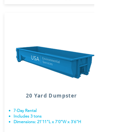
20 Yard Dumpster
7-Day Rental
Includes 3 tons
Dimensions: 21'11"L x 7'0"W x 3'6"H