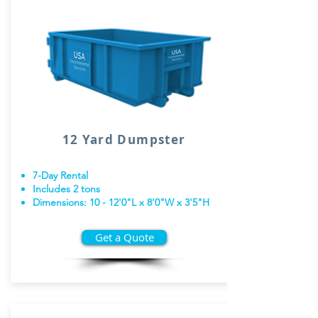
12 Yard Dumpster
7-Day Rental
Includes 2 tons
Dimensions: 10 - 12'0"L x 8'0"W x 3'5"H
Get a Quote