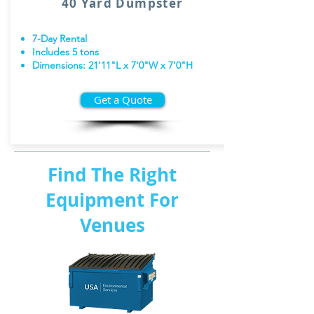
40 Yard Dumpster
7-Day Rental
Includes 5 tons
Dimensions: 21'11"L x 7'0"W x 7'0"H
Get a Quote
Find The Right
Equipment For
Venues