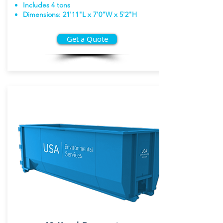
Includes 4 tons
Dimensions: 21'11"L x 7'0"W x 5'2"H
Get a Quote