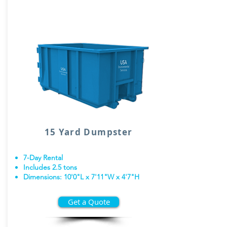
15 Yard Dumpster
7-Day Rental
Includes 2.5 tons
Dimensions: 10'0"L x 7'11"W x 4'7"H
Get a Quote