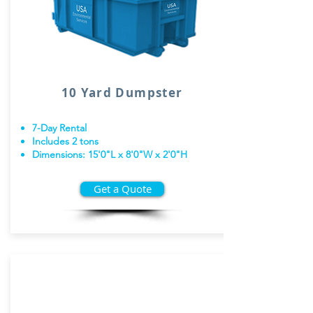
10 Yard Dumpster
7-Day Rental
Includes 2 tons
Dimensions: 15'0"L x 8'0"W x 2'0"H
Get a Quote