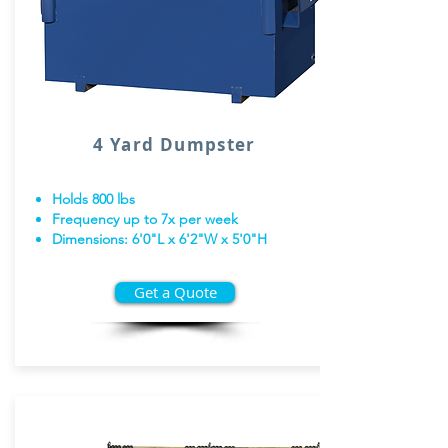
4 Yard Dumpster
Holds 800 lbs
Frequency up to 7x per week
Dimensions: 6'0"L x 6'2"W x 5'0"H
Get a Quote