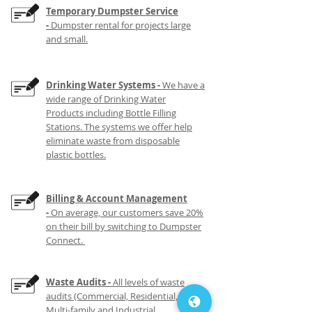
Temporary Dumpster Service
-
Dumpster rental for projects large
and small.
Drinking Water Systems
-
We have a
wide range of Drinking Water
Products including Bottle Filling
Stations. The systems we offer help
eliminate waste from disposable
plastic bottles.
Billing & Account Management
-
On average, our customers save 20%
on their bill by switching to Dumpster
Connect.
Waste Audits -
All levels of waste
audits (Commercial, Residential,
Multi-family and Industrial.