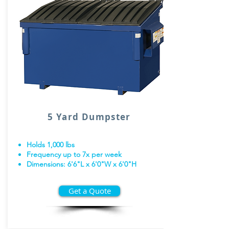
5 Yard Dumpster
Holds 1,000 lbs
Frequency up to 7x per week
Dimensions: 6'6"L x 6'0"W x 6'0"H
Get a Quote