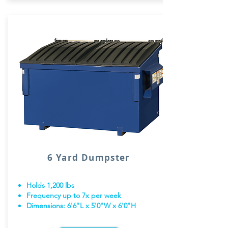
6 Yard Dumpster
Holds 1,200 lbs
Frequency up to 7x per week
Dimensions: 6'6"L x 5'0"W x 6'0"H