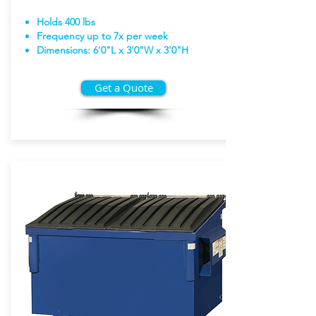
Holds 400 lbs
Frequency up to 7x per week
Dimensions: 6'0"L x 3'0"W x 3'0"H
Get a Quote