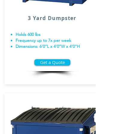
3 Yard Dumpster
Holds 600 lbs
Frequency up to 7x per week
Dimensions: 6'0"L x 4'0"W x 4'0"H
Get a Quote