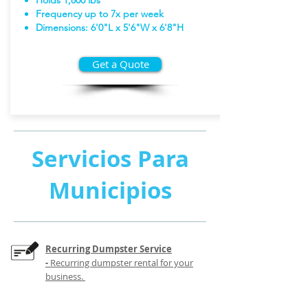
Holds 1,800 lbs
Frequency up to 7x per week
Dimensions: 6'0"L x 5'6"W x 6'8"H
Get a Quote
Servicios Para
Municipios
Recurring Dumpster Service
-
Recurring dumpster rental for your
business.